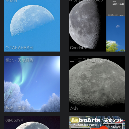
O.TAKAHASHI
Condor57
極北・天地輝彩
二十三日月(月齢21.4)
駒沢 満晴
かあ
PR
08/05の月