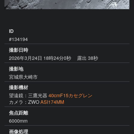
ID
#134194
撮影日時
2026年3月24日 18時24分0秒
露出 38秒
撮影地
宮城県大崎市
撮影機材
望遠鏡：三鷹光器
40cmF15カセグレン
カメラ：ZWO
ASI174MM
焦点距離
6000mm
画像処理