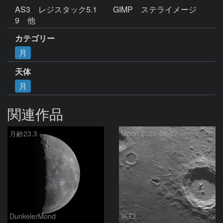
AS3　レジスタック5.1　　GIMP　ステライメージ
9　他
カテゴリー
月
天体
月
関連作品
月齢23.3
Moon 2026-08-07
DunkelerMond
IKT2