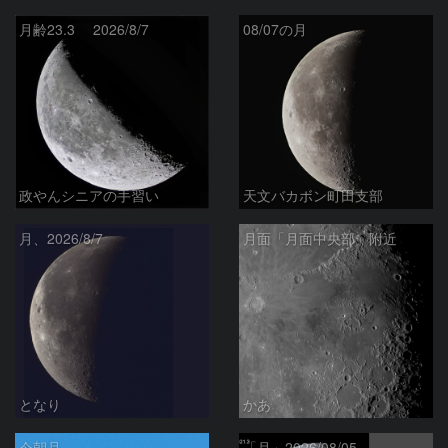
月齢23.3 2026/8/7
08/07の月
政やんシニアの手習い
天文バカボン町田支部
月、2026/8/7
月面「月面中央部」附近
となり
かあ
今朝月
「月」2026/08/05