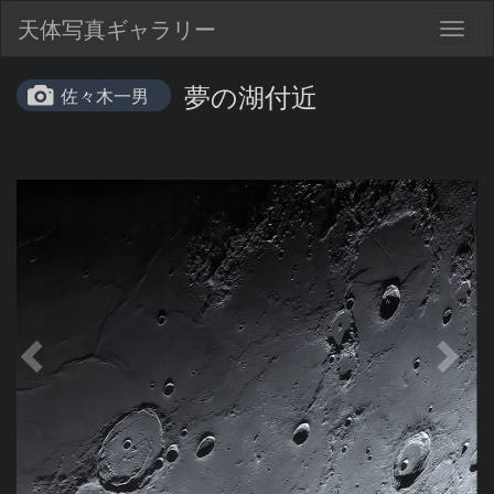
天体写真ギャラリー
Togg
navig
夢の湖付近
佐々木一男