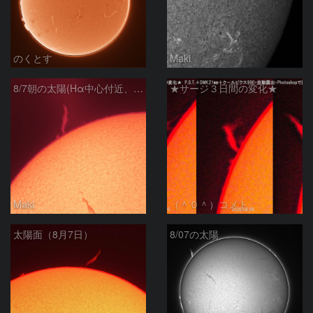
のくとす
Maki
8/7朝の太陽(Hα中心付近、プロミネンス)
★サージ３日間の変化★
Maki
（＾０＾）コメト
太陽面（8月7日）
8/07の太陽