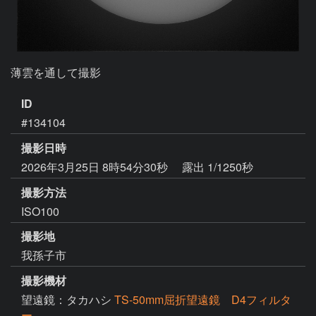
薄雲を通して撮影
ID
#134104
撮影日時
2026年3月25日 8時54分30秒
露出 1/1250秒
撮影方法
ISO100
撮影地
我孫子市
撮影機材
望遠鏡：タカハシ
TS-50mm屈折望遠鏡 D4フィルタ
ー