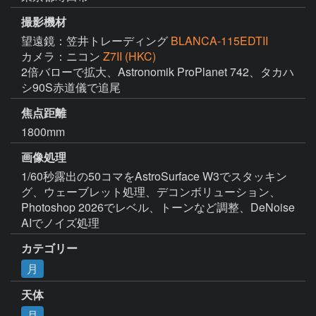
撮影機材
望遠鏡：笠井トレーディング
BLANCA-115EDTII
カメラ：ニコン
Z7II (HKC)
2倍バローで拡大、Astronomik ProPlanet 742、タカハ
シ90S赤道儀で追尾
焦点距離
1800mm
画像処理
1/60秒露出の50コマをAstroSurface W3でスタッキン
グ、ウェーブレット処理、デコンボリューション、
Photoshop 2026でレベル、トーンなど調整、DeNoise 
AIでノイズ処理
カテゴリー
月
天体
月