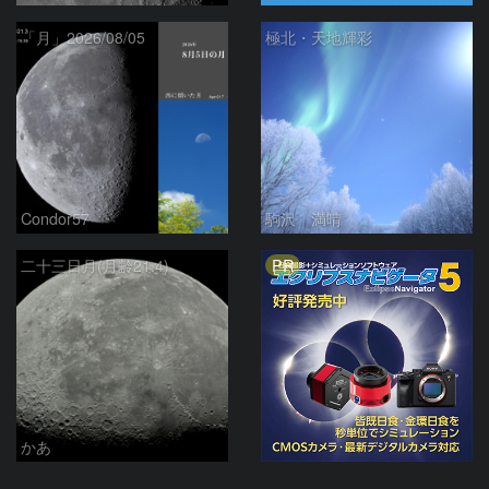
「月」2026/08/05
極北・天地輝彩
Condor57
駒沢 満晴
PR
二十三日月(月齢21.4)
かあ