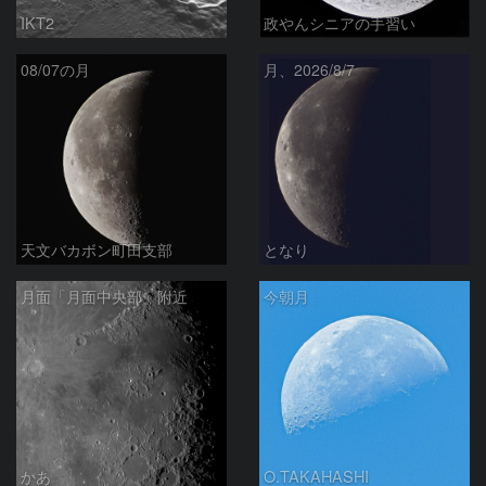
IKT2
政やんシニアの手習い
08/07の月
月、2026/8/7
天文バカボン町田支部
となり
月面「月面中央部」附近
今朝月
かあ
O.TAKAHASHI