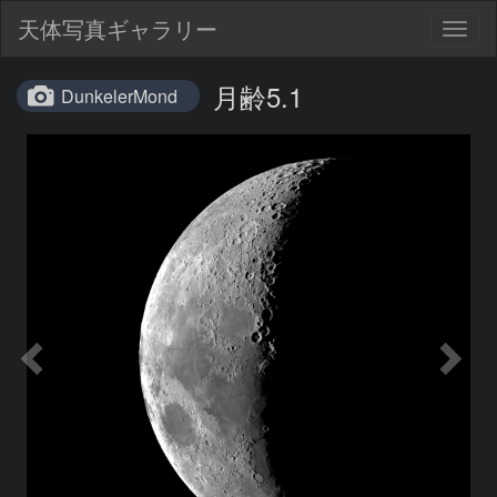
天体写真ギャラリー
Togg
navig
月齢5.1
DunkelerMond