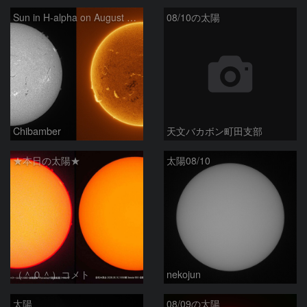
Sun in H-alpha on August 10, 2026
08/10の太陽
Chibamber
天文バカボン町田支部
★本日の太陽★
太陽08/10
（＾０＾）コメト
nekojun
太陽
08/09の太陽