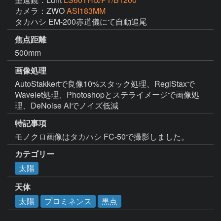
カメラ：ZWO
ASI183MM
タカハシ EM-200赤道儀にて自動追尾
焦点距離
500mm
画像処理
AutoStakkertで良像10%スタック処理、RegiStaxで
Wavelet処理、Photoshopとステライメージで画像処
理、DeNoise AIでノイズ低減
特記事項
モノクロ画像はタカハシ FC-50で撮影しました。
カテゴリー
太陽
天体
太陽
プロミネンス
黒点