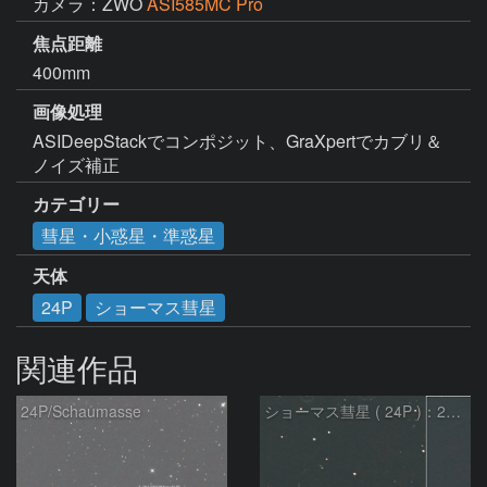
カメラ：ZWO
ASI585MC Pro
焦点距離
400mm
画像処理
ASIDeepStackでコンポジット、GraXpertでカブリ＆
ノイズ補正
カテゴリー
彗星・小惑星・準惑星
天体
24P
ショーマス彗星
関連作品
24P/Schaumasse
ショーマス彗星 ( 24P )：2026/05/29