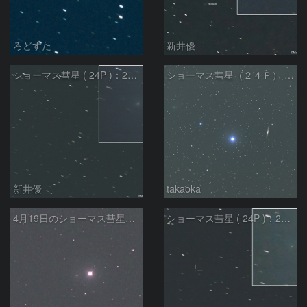
ろどすた
新井優
ショーマス彗星 ( 24P )：2026/04/22
ショーマス彗星（２４Ｐ） 、ＮＧＣ５７４６、ＮＧＣ５７３８の共演
新井優
takaoka
4月19日のショーマス彗星（24P）
ショーマス彗星 ( 24P )：2026/04/13