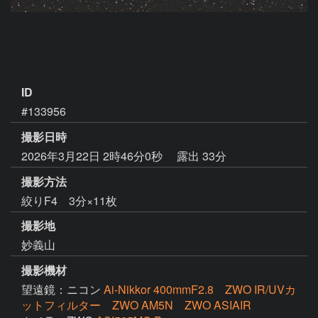
ID
#133956
撮影日時
2026年3月22日 2時46分0秒
露出 33分
撮影方法
絞りF4 3分×11枚
撮影地
妙義山
撮影機材
望遠鏡：ニコン
Ai-Nikkor 400mmF2.8 ZWO IR/UVカ
ットフィルター ZWO AM5N ZWO ASIAIR