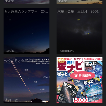
Nozzie
Nozzie
月と惑星のランデブー 2026/06/19
木星 金星 三日月 260618
nardis
momonako
PR
夕空の月と金星・木星・水星の接近 2026/6/18
豊田 敏