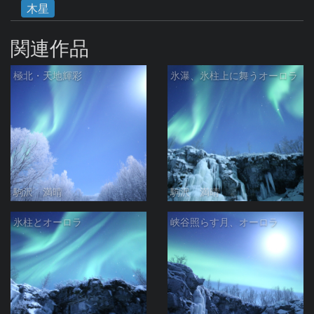
木星
関連作品
極北・天地輝彩
氷瀑、氷柱上に舞うオーロラ
駒沢 満晴
駒沢 満晴
氷柱とオーロラ
峡谷照らす月、オーロラ