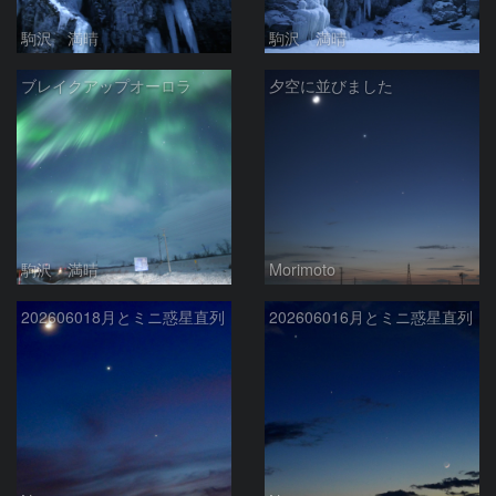
駒沢 満晴
駒沢 満晴
ブレイクアップオーロラ
夕空に並びました
駒沢 満晴
Morimoto
202606018月とミニ惑星直列
202606016月とミニ惑星直列