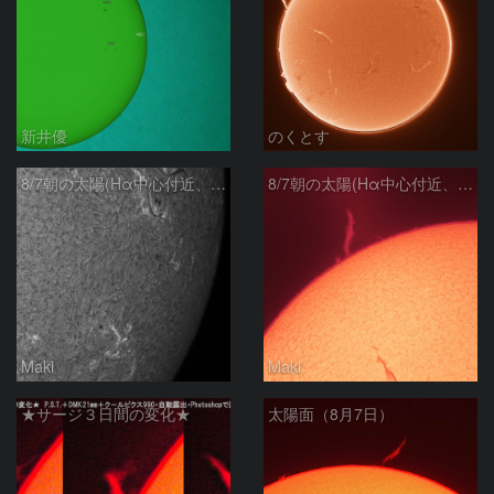
新井優
のくとす
8/7朝の太陽(Hα中心付近、4498、4502付近)
8/7朝の太陽(Hα中心付近、プロミネンス)
Maki
Maki
★サージ３日間の変化★
太陽面（8月7日）