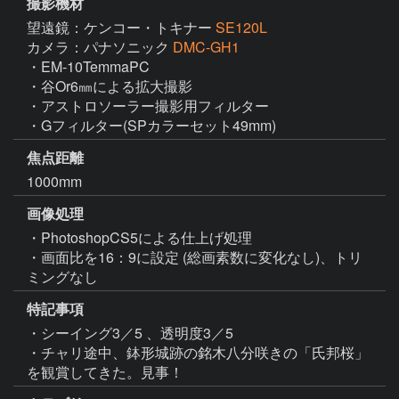
撮影機材
望遠鏡：ケンコー・トキナー
SE120L
カメラ：パナソニック
DMC-GH1
・EM-10TemmaPC

・谷Or6㎜による拡大撮影

・アストロソーラー撮影用フィルター

・Gフィルター(SPカラーセット49mm)
焦点距離
1000mm
画像処理
・PhotoshopCS5による仕上げ処理

・画面比を16：9に設定 (総画素数に変化なし)、トリ
ミングなし
特記事項
・シーイング3／5 、透明度3／5

・チャリ途中、鉢形城跡の銘木八分咲きの「氏邦桜」
を観賞してきた。見事！