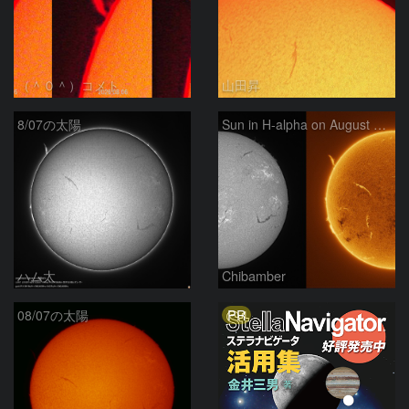
（＾０＾）コメト
山田昇
8/07の太陽
Sun in H-alpha on August 7, 2026
ハム太
Chibamber
PR
08/07の太陽