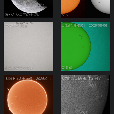
政やんシニアの手習い
kino
2026/8/7 太陽
活動領域 4501：2026/08/06
小犬のプロキオン
新井優
太陽 Hα線全面像 2026/08/07
8/7朝の太陽(Hα中心付近、4498、4502付近)