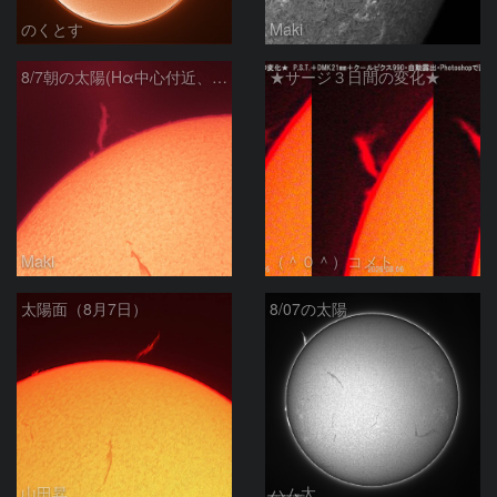
のくとす
Maki
8/7朝の太陽(Hα中心付近、プロミネンス)
★サージ３日間の変化★
Maki
（＾０＾）コメト
太陽面（8月7日）
8/07の太陽
山田昇
ハム太