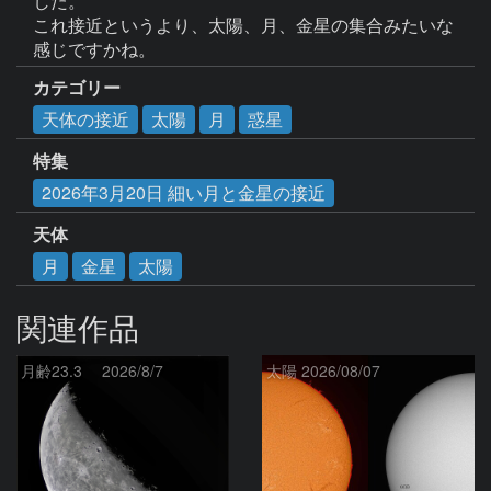
した。

これ接近というより、太陽、月、金星の集合みたいな
感じですかね。
カテゴリー
天体の接近
太陽
月
惑星
特集
2026年3月20日 細い月と金星の接近
天体
月
金星
太陽
関連作品
月齢23.3 2026/8/7
太陽 2026/08/07