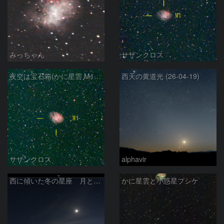
みっちゃん
サザンクロス
夜空は宝石箱(かに星雲 M1) Seestar50
西天の黄道光 (26-04-19)
サザンクロス
alphavir
西に傾いた冬の星座 月と金星＆木星
かに星雲と小惑星プシケ