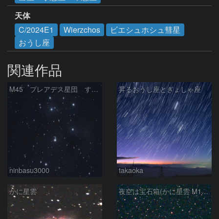
天体
C/2024E1
Wierzchos
ビエシュホシュ彗星
おうし座
関連作品
M45 プレアデス星団 すばる
昇るおうし座とぎょしゃ座
ninbasu3000
takaoka
かに星雲
夜空は宝石箱(かに星雲 M1) Seestar50