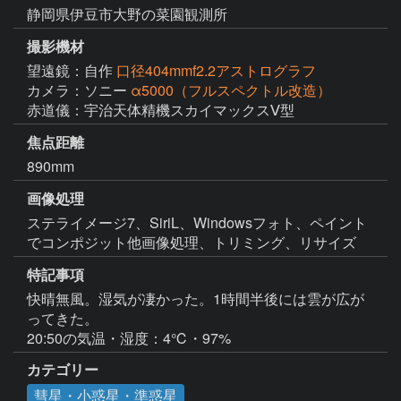
静岡県伊豆市大野の菜園観測所
撮影機材
望遠鏡：自作
口径404mmf2.2アストログラフ
カメラ：ソニー
α5000（フルスペクトル改造）
赤道儀：宇治天体精機スカイマックスⅤ型
焦点距離
890mm
画像処理
ステライメージ7、SiriL、Windowsフォト、ペイント
特記事項
快晴無風。湿気が凄かった。1時間半後には雲が広が
ってきた。

カテゴリー
彗星・小惑星・準惑星