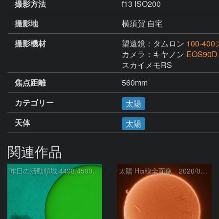
撮影方法
f13 ISO200
撮影地
横須賀 自宅
撮影機材
望遠鏡：タムロン
100-4
カメラ：キヤノン
EOS90D
スカイメモRS
焦点距離
560mm
カテゴリー
太陽
天体
太陽
関連作品
昨日の活動領域 4498,4500：2026/08/05
太陽 Hα線全面像 2026/08/06