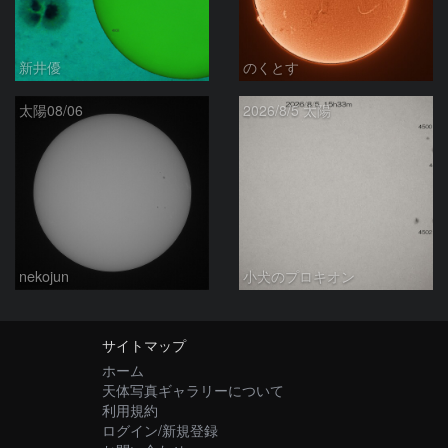
新井優
のくとす
太陽08/06
2026/8/5 太陽
nekojun
小犬のプロキオン
サイトマップ
ホーム
天体写真ギャラリーについて
利用規約
ログイン/新規登録