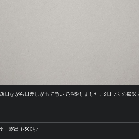
薄日ながら日差しが出て急いで撮影しました。2日ぶりの撮影で
0秒
露出 1/500秒