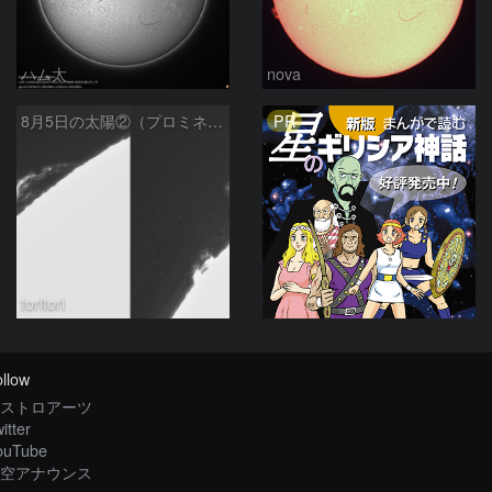
ハム太
nova
PR
8月5日の太陽②（プロミネンス北東縁 ）
toritori
llow
ストロアーツ
itter
ouTube
空アナウンス