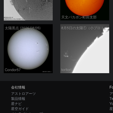
ta-o
天文バカボン町田支部
太陽黒点 (2026/08/05)
8月5日の太陽①（小プロミネン噴出 ）
Condor57
toritori
会社情報
Fo
アストロアーツ
ア
製品情報
Tw
星ナビ
Y
星空ガイド
星