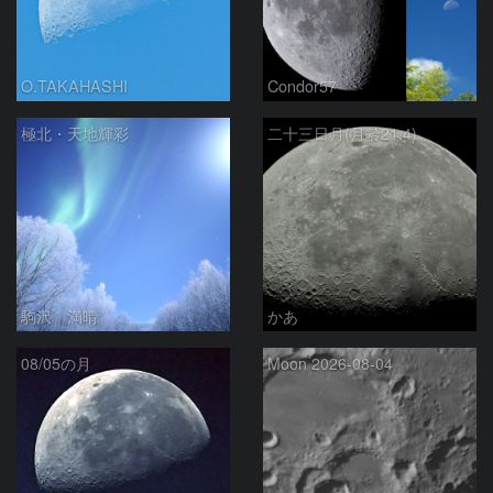
O.TAKAHASHI
Condor57
極北・天地輝彩
二十三日月(月齢21.4)
駒沢 満晴
かあ
08/05の月
Moon 2026-08-04