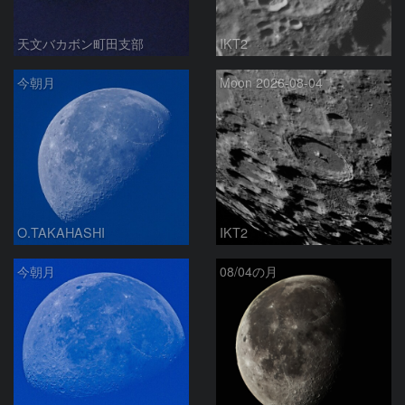
天文バカボン町田支部
IKT2
今朝月
Moon 2026-08-04
O.TAKAHASHI
IKT2
今朝月
08/04の月