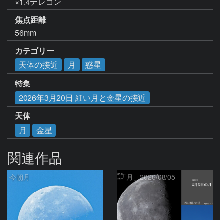
×1.4テレコン
焦点距離
56mm
カテゴリー
天体の接近
月
惑星
特集
2026年3月20日 細い月と金星の接近
天体
月
金星
関連作品
今朝月
「月」2026/08/05