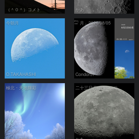
（＾０＾）コメト
かあ
今朝月
「月」2026/08/05
O.TAKAHASHI
Condor57
極北・天地輝彩
二十三日月(月齢21.4)
駒沢 満晴
かあ