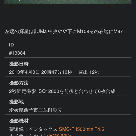
左端の輝星はβUMa 中央やや下にM108その右端にM97 
ID
#13384
撮影日時
2013年4月3日 20時47分10秒
露出 12秒
撮影方法
2秒固定撮影 ISO12800を前後と合わせて6枚合成
撮影地
愛媛県西予市三瓶町朝立
撮影機材
望遠鏡：ペンタックス
SMC-P f500mm F4.5
カメラ：キヤノン
EOS 60Da