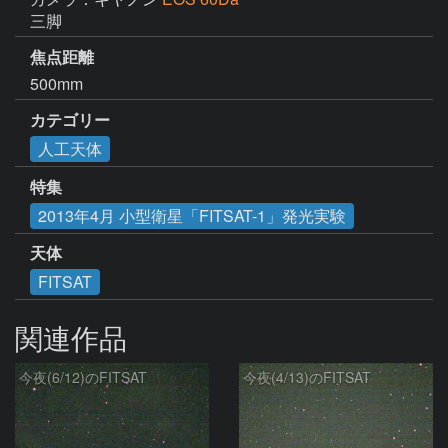
三脚
焦点距離
500mm
カテゴリー
人工天体
特集
2013年4月 小型衛星「FITSAT-1」発光実験
天体
FITSAT
関連作品
今夜(6/12)のFITSAT
今夜(4/13)のFITSAT