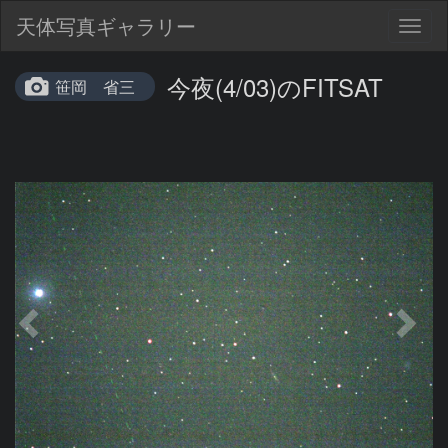
天体写真ギャラリー
Togg
navig
今夜(4/03)のFITSAT
笹岡 省三