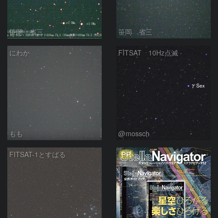
笹岡 省三
笹岡 省三
にわか
FITSAT 10Hz点滅
もも
@mossch
PR
FITSAT-1とすばる