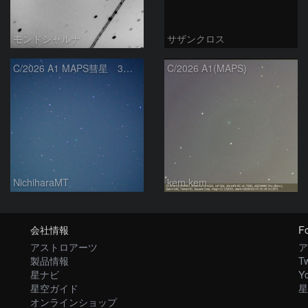
モンドシャルナ
サザンクロス
C/2026 A1 MAPS彗星 3月19日
C/2026 A1(MAPS)
NichiharaMT
kem.kem
会社情報
Fo
アストロアーツ
ア
製品情報
Tw
星ナビ
Y
星空ガイド
星
オンラインショップ