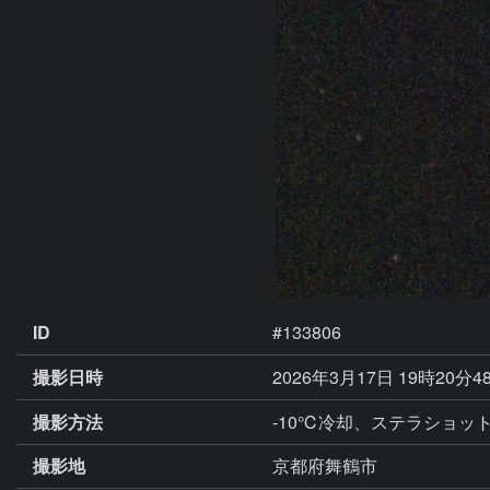
ID
#133806
撮影日時
2026年3月17日 19時20分4
撮影方法
-10℃冷却、ステラショット
撮影地
京都府舞鶴市