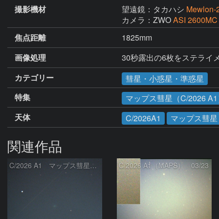
撮影機材
望遠鏡：タカハシ
Mewlon
カメラ：ZWO
ASI 2600MC
焦点距離
1825mm
画像処理
30秒露出の6枚をステラ
カテゴリー
彗星・小惑星・準惑星
特集
マップス彗星（C/2026 A
天体
C/2026A1
マップス彗星
関連作品
C/2026 A1 マップス彗星 2026.03.19
C/2026 A1（MAPS） 03/23