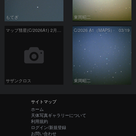
もてぎ
東岡昭二
マップ彗星(C/2026A1) 2‎月‎23日Seestar50
C/2026 A1（MAPS） 03/19
サザンクロス
東岡昭二
サイトマップ
ホーム
天体写真ギャラリーについて
利用規約
ログイン/新規登録
お問い合わせ