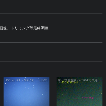
て画像、トリミング等最終調整
C/2026 A1（MAPS） 03/21
マップ彗星(C/2026A1) 3月‎10日Seestar50