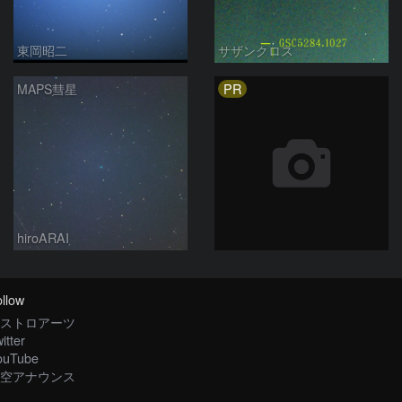
東岡昭二
サザンクロス
PR
MAPS彗星
hiroARAI
llow
ストロアーツ
itter
ouTube
空アナウンス