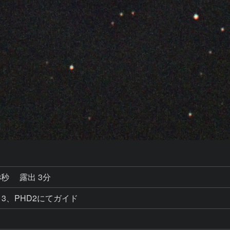
8秒
露出 3分
3、PHD2にてガイド