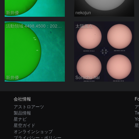
新井優
nekojun
活動領域 4498,4500：2026/08/08
太陽黒点
新井優
Sorachu-hai
会社情報
Fo
アストロアーツ
ア
製品情報
Tw
星ナビ
Y
星空ガイド
星
オンラインショップ
プライバシー・ポリシー