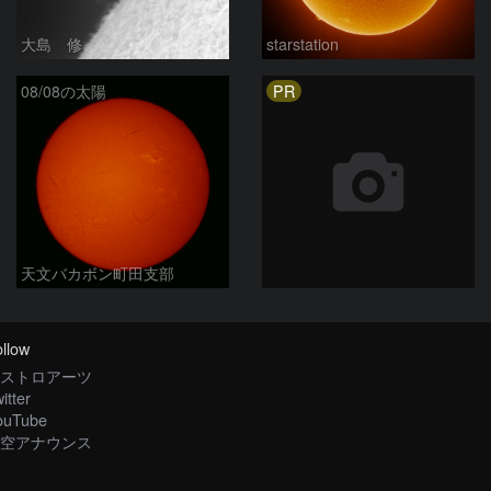
大島 修
starstation
PR
08/08の太陽
天文バカボン町田支部
llow
ストロアーツ
itter
ouTube
空アナウンス