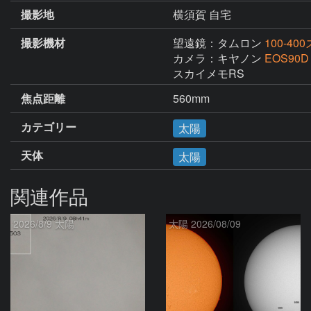
撮影地
横須賀 自宅
撮影機材
望遠鏡：タムロン
100-4
カメラ：キヤノン
EOS90D
スカイメモRS
焦点距離
560mm
カテゴリー
太陽
天体
太陽
関連作品
2026/8/9 太陽
太陽 2026/08/09