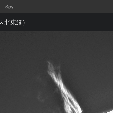
検索
ス北東縁）