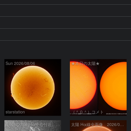
Sun 2026/08/06
★本日の太陽★
starstation
（＾０＾）コメト
8/6朝の太陽(Hα中心付近、4498、4502付近)
太陽 Hα線全面像 2026/08/06