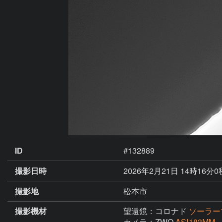
ID
#132889
撮影日時
2026年2月21日 14時16分0
撮影地
松本市
撮影機材
望遠鏡：コロナド
ソーラー
カメラ：ZWO
ASⅠ183MM