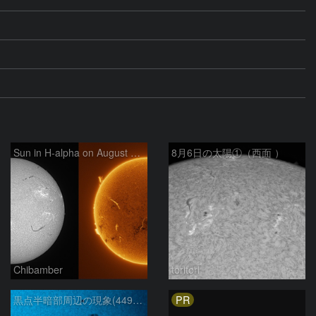
Sun in H-alpha on August 6, 2026
8月6日の太陽①（西面 ）
Chibamber
toritori
PR
黒点半暗部周辺の現象(4498、4502付近)8/6