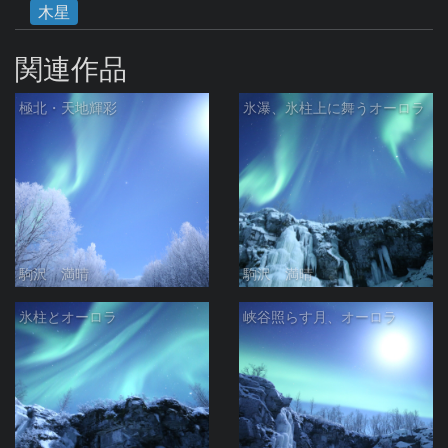
木星
関連作品
極北・天地輝彩
氷瀑、氷柱上に舞うオーロラ
駒沢 満晴
駒沢 満晴
氷柱とオーロラ
峡谷照らす月、オーロラ