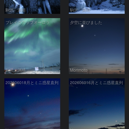
駒沢 満晴
駒沢 満晴
ブレイクアップオーロラ
夕空に並びました
駒沢 満晴
Morimoto
202606018月とミニ惑星直列
202606016月とミニ惑星直列