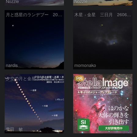
Nozzie
Nozzie
月と惑星のランデブー 2026/06/19
木星 金星 三日月 260618
nardis
momonako
PR
夕空の月と金星・木星・水星の接近 2026/6/18
豊田 敏