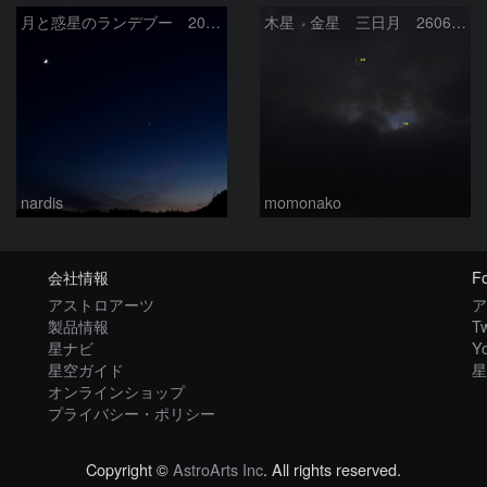
月と惑星のランデブー 2026/06/19
木星 金星 三日月 260618
nardis
momonako
会社情報
Fo
アストロアーツ
ア
製品情報
Tw
星ナビ
Y
星空ガイド
星
オンラインショップ
プライバシー・ポリシー
Copyright ©
AstroArts Inc
. All rights reserved.