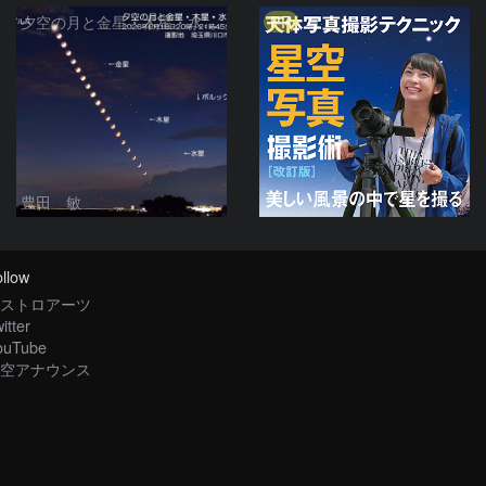
PR
夕空の月と金星・木星・水星の接近 2026/6/18
豊田 敏
llow
ストロアーツ
itter
ouTube
空アナウンス