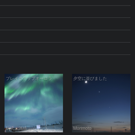
ブレイクアップオーロラ
夕空に並びました
駒沢 満晴
Morimoto