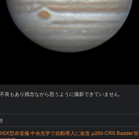
秒
0SX型赤道儀 中央光学で自動導入に改造 μ250-CRS Baader f