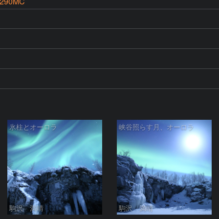
-290MC
氷柱とオーロラ
峡谷照らす月、オーロラ
駒沢 満晴
駒沢 満晴