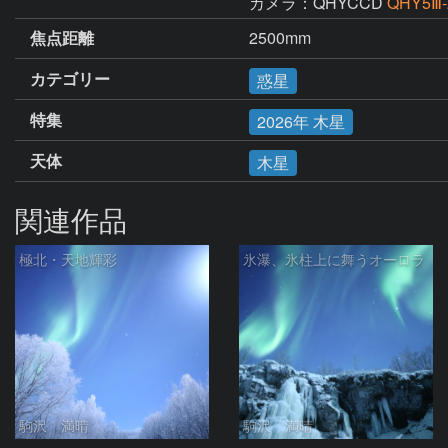
カメラ：QHYCCD
QHY5Ⅲ
焦点距離
2500mm
カテゴリー
惑星
特集
2026年 木星
天体
木星
関連作品
極北・天地輝彩
氷瀑、氷柱上に舞うオーロラ
駒沢 満晴
駒沢 満晴