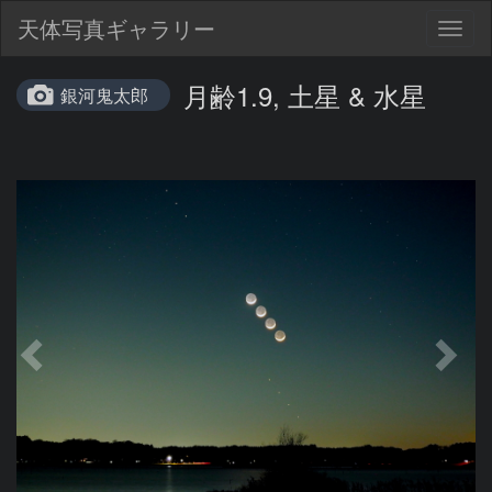
天体写真ギャラリー
Togg
navig
月齢1.9, 土星 & 水星
銀河鬼太郎