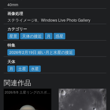
40mm
画像処理
ステライメージ8、Windows Live Photo Gallery
カテゴリー
星景
天体の接近
月
惑星
特集
2026年2月19日 細い月と水星の接近
天体
月
土星
水星
関連作品
2026/8/8 土星リングのスポーク
マルト