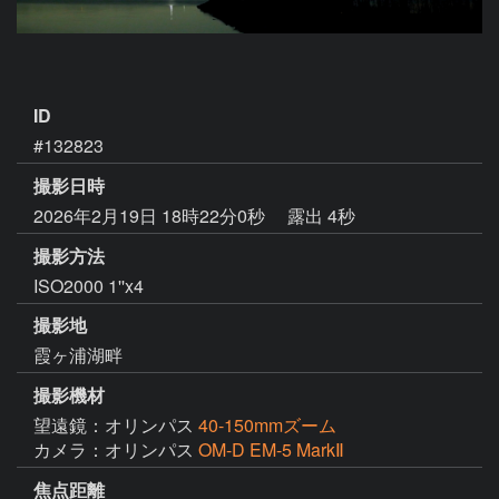
ID
#132823
撮影日時
2026年2月19日 18時22分0秒
露出 4秒
撮影方法
ISO2000 1''x4
撮影地
霞ヶ浦湖畔
撮影機材
望遠鏡：オリンパス
40-150mmズーム
カメラ：オリンパス
OM-D EM-5 MarkⅡ
焦点距離