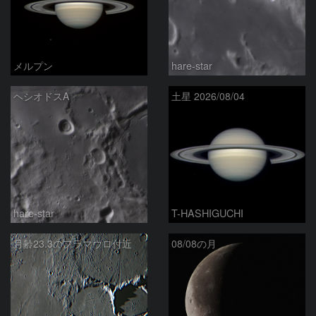
メルプン
hare-star
ヘシオドスA
土星 2026/08/04
hare-star
T-HASHIGUCHI
月齢23.3のフラマウロ付近
08/08の月