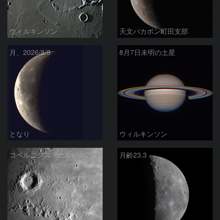
ウィルキンソン
天文バカボン町田支部
月、2026/8/8
8月7日未明の土星
となり
ウィルキンソン
コペルニクス、カルパチア山脈付近
月齢23.3