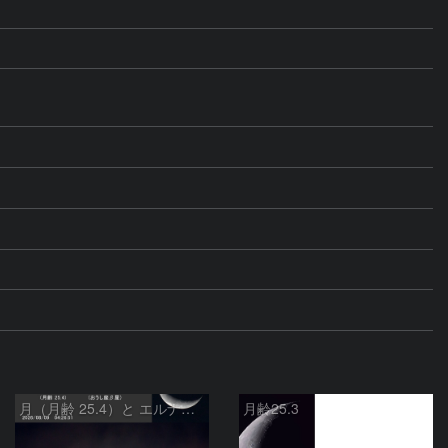
月（月齢 25.4）と エルナト（おうし座β星）
月齢25.3