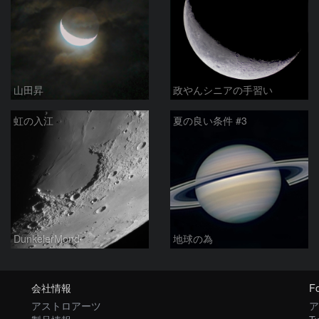
山田昇
政やんシニアの手習い
虹の入江
夏の良い条件 #3
DunkelerMond
地球の為
会社情報
Fo
アストロアーツ
ア