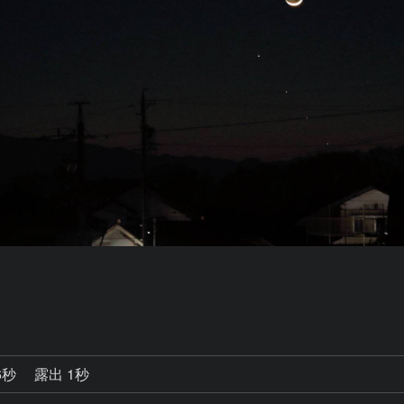
6秒
露出 1秒