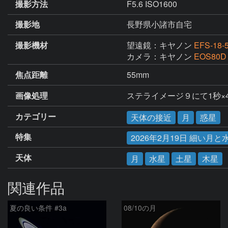
撮影方法
F5.6 ISO1600
撮影地
長野県小諸市自宅
撮影機材
望遠鏡：キヤノン
EFS-18-
カメラ：キヤノン
EOS80D
焦点距離
55mm
画像処理
ステライメージ９にて1秒
カテゴリー
天体の接近
月
惑星
特集
2026年2月19日 細い月
天体
月
水星
土星
木星
関連作品
夏の良い条件 #3a
08/10の月