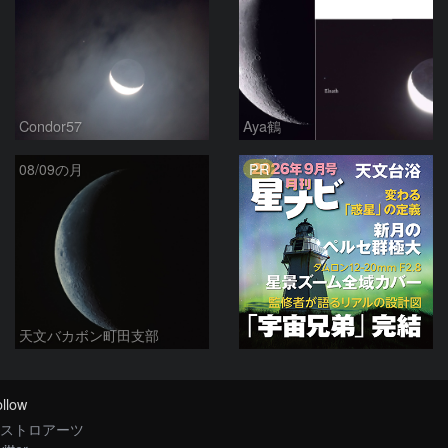
Condor57
Aya鶴
PR
08/09の月
天文バカボン町田支部
llow
ストロアーツ