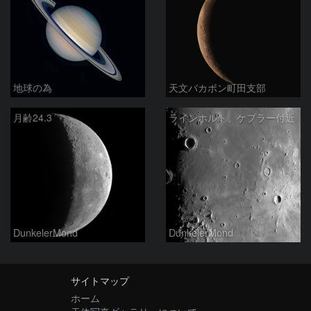
地球の為
天文バカボン町田支部
月齢24.3
ラインホルト、ケプラー付近
DunkelerMond
DunkelerMond
サイトマップ
ホーム