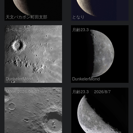
天文バカボン町田支部
となり
コペルニクス、カルパチア山脈付近
月齢23.3
DunkelerMond
DunkelerMond
Moon 2026-08-07
月齢23.3 2026/8/7