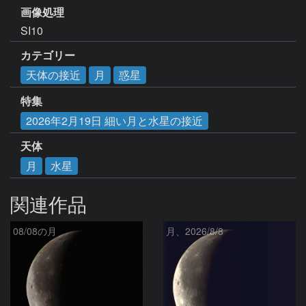
画像処理
SI10
カテゴリー
天体の接近
月
惑星
特集
2026年2月19日 細い月と水星の接近
天体
月
水星
関連作品
08/08の月
月、2026/8/8