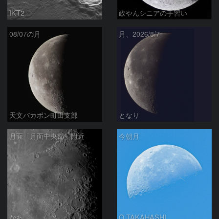
IKT2
政やんシニアの手習い
08/07の月
月、2026/8/7
天文バカボン町田支部
となり
月面「月面中央部」附近
今朝月
かあ
O.TAKAHASHI