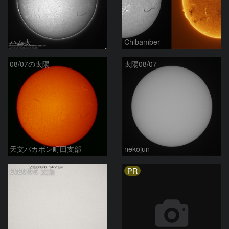
ハム太
Chibamber
08/07の太陽
太陽08/07
天文バカボン町田支部
nekojun
PR
2026/8/6 太陽