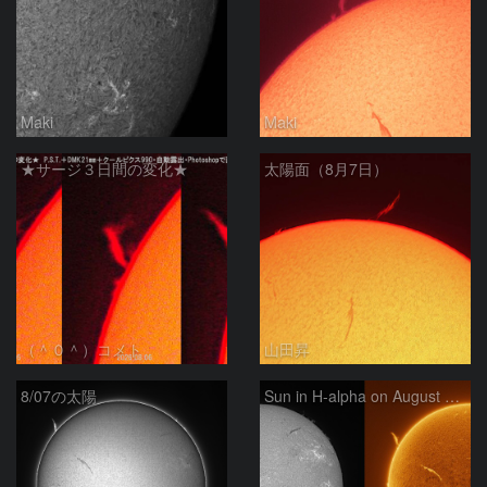
Maki
Maki
★サージ３日間の変化★
太陽面（8月7日）
（＾０＾）コメト
山田昇
8/07の太陽
Sun in H-alpha on August 7, 2026