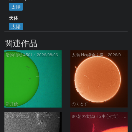
太陽
天体
太陽
関連作品
活動領域 4501：2026/08/06
太陽 Hα線全面像 2026/08/07
新井優
のくとす
8/7朝の太陽(Hα中心付近、4498、4502付近)
8/7朝の太陽(Hα中心付近、プロミネンス)