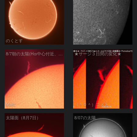
のくとす
Maki
8/7朝の太陽(Hα中心付近、プロミネンス)
★サージ３日間の変化★
Maki
（＾０＾）コメト
太陽面（8月7日）
8/07の太陽