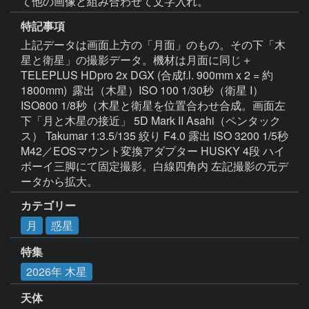
て他の画像と組み合わせて文字入れ。
特記事項
上記データは画面上方の「月面」のもの。その下「木
星と衛星」の撮影データ。機材は月面に同じ＋
TELEPLUS HDpro 2x DGX (合成f.l. 900mm x 2 = 約 
1800mm)  露出（木星）ISO 100 1/30秒（衛星 I）
ISO800 1/8秒（木星と衛星を位置合わせ合成。画面左
下「月と木星の接近」 5D Mark II Asahi（ペンタック
ス） Takumar 1:3.5/135 絞り F4.0 露出 ISO 3200 1/5秒 
M42／EOSマウント変換アダプター HUSKY 4段 ハイ
ボーイ三脚にて固定撮影。白線四角内 左記撮影の元デ
カテゴリー
月
惑星
特集
2026年 木星
天体