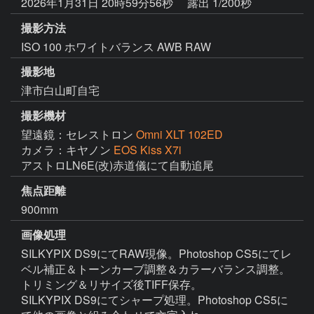
2026年1月31日 20時59分56秒
露出 1/200秒
撮影方法
ISO 100 ホワイトバランス AWB RAW
撮影地
津市白山町自宅
撮影機材
望遠鏡：セレストロン
Omni XLT 102ED
カメラ：キヤノン
EOS Kiss X7i
アストロLN6E(改)赤道儀にて自動追尾
焦点距離
900mm
画像処理
SILKYPIX DS9にてRAW現像。Photoshop CS5にてレ
ベル補正＆トーンカーブ調整＆カラーバランス調整。
トリミング＆リサイズ後TIFF保存。

SILKYPIX DS9にてシャープ処理。Photoshop CS5に