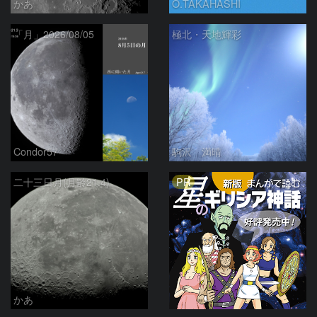
かあ
O.TAKAHASHI
「月」2026/08/05
極北・天地輝彩
Condor57
駒沢 満晴
PR
二十三日月(月齢21.4)
かあ