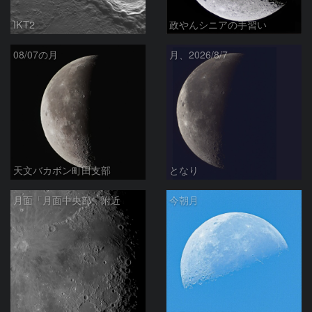
IKT2
政やんシニアの手習い
08/07の月
月、2026/8/7
天文バカボン町田支部
となり
月面「月面中央部」附近
今朝月