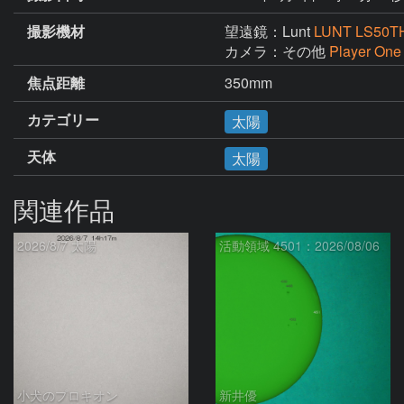
撮影機材
望遠鏡：Lunt
LUNT LS50TH
カメラ：その他
Player One
焦点距離
350mm
カテゴリー
太陽
天体
太陽
関連作品
2026/8/7 太陽
活動領域 4501：2026/08/06
小犬のプロキオン
新井優