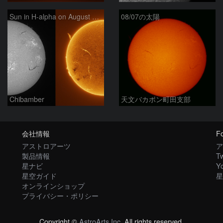
Sun in H-alpha on August 7, 2026
08/07の太陽
Chibamber
天文バカボン町田支部
会社情報
Fo
アストロアーツ
ア
製品情報
Tw
星ナビ
Y
星空ガイド
星
オンラインショップ
プライバシー・ポリシー
Copyright ©
AstroArts Inc
. All rights reserved.