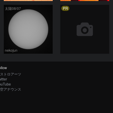
PR
太陽08/07
nekojun
llow
ストロアーツ
itter
ouTube
空アナウンス