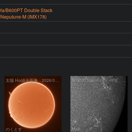
a/B600PT Double Stack
 Neputune-M (IMX178)
太陽 Hα線全面像 2026/08/07
8/7朝の太陽(Hα中心付近、4498、4502付近)
のくとす
Maki