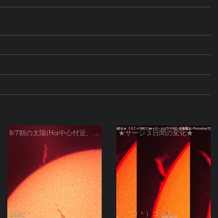
8/7朝の太陽(Hα中心付近、プロミネンス)
★サージ３日間の変化★
Maki
（＾０＾）コメト