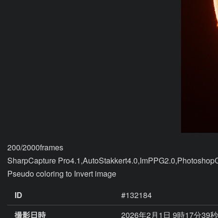
200/2000frames

SharpCapture Pro4.1,AutoStakkert4.0,ImPPG2.0,Photoshop
ID
#132184
撮影日時
2026年2月1日 9時17分39秒