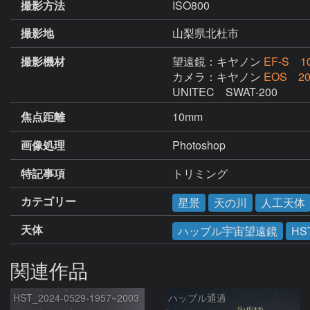
撮影方法
ISO800
撮影地
山梨県北杜市
撮影機材
望遠鏡：キヤノン
EF-S 1
カメラ：キヤノン
EOS 20
UNITEC　SWAT-200
焦点距離
10mm
画像処理
Photoshop
特記事項
トリミング
カテゴリー
星景
天の川
人工天体
天体
ハッブル宇宙望遠鏡
HS
関連作品
HST_2024-0529-1957~2003
ハッブル通過