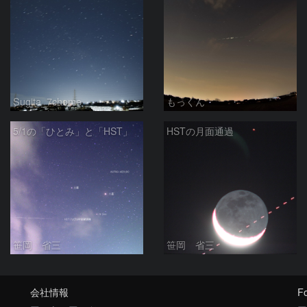
Sugita_7chome
もっくん
5/1の「ひとみ」と「HST」
HSTの月面通過
笹岡 省三
笹岡 省三
会社情報
Fo