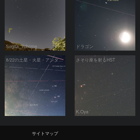
Sugita_7chome
ドラゴン
8/22の土星・火星・アンタレスと光跡
さそり座を射るHST
笹岡 省三
K.Oya
サイトマップ