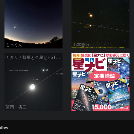
もっくん
山本憲行
PR
カタリナ彗星と金星とHSTの月面通過
笹岡 省三
llow