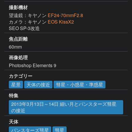
撮影機材
望遠鏡：キヤノン
EF24-70mmF2.8
カメラ：キヤノン
EOS KissX2
SEO SP-3改造
焦点距離
60mm
画像処理
Photoshop Elements 9
カテゴリー
星景
天体の接近
彗星・小惑星・準惑星
特集
2013年3月13日～14日 細い月とパンスターズ彗星
の接近
天体
パンスターズ彗星
彗星