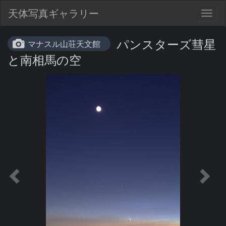
天体写真ギャラリー
Togg
navig
パンスターズ彗星
マナスル山荘天文館
と南相馬の空