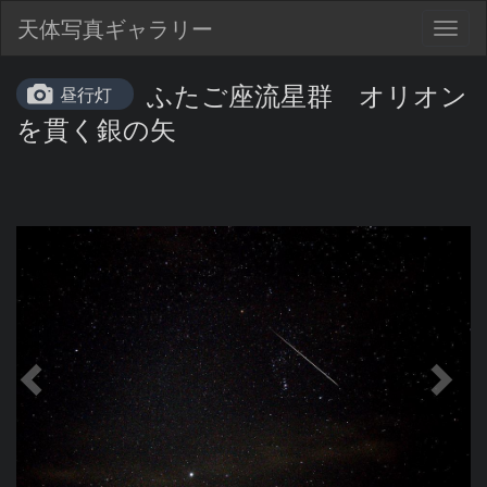
天体写真ギャラリー
Togg
navig
ふたご座流星群 オリオン
昼行灯
を貫く銀の矢