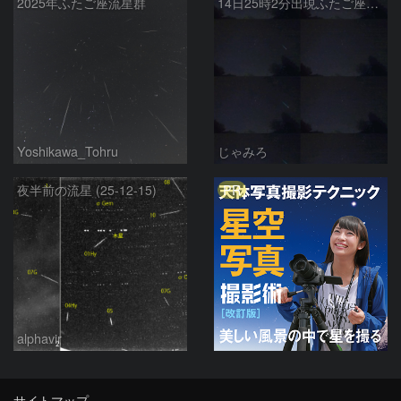
2025年ふたご座流星群
14日25時2分出現ふたご座群大流星(全行程)
Yoshikawa_Tohru
じゃみろ
PR
夜半前の流星 (25-12-15)
alphavir
サイトマップ