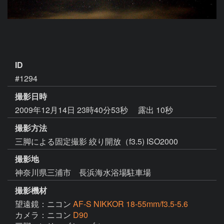
ID
#1294
撮影日時
2009年12月14日 23時40分53秒
露出 10秒
撮影方法
三脚による固定撮影 絞り開放（f3.5) ISO2000
撮影地
神奈川県三浦市 長浜海水浴場駐車場
撮影機材
望遠鏡：ニコン
AF-S NIKKOR 18-55mm/f3.5-5.6
カメラ：ニコン
D90