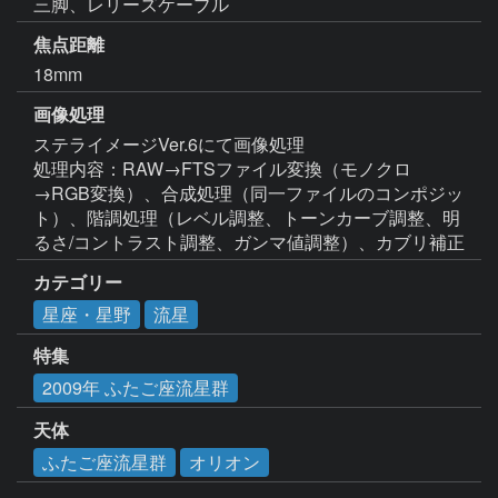
三脚、レリーズケーブル
焦点距離
18mm
画像処理
ステライメージVer.6にて画像処理

処理内容：RAW→FTSファイル変換（モノクロ
→RGB変換）、合成処理（同一ファイルのコンポジッ
ト）、階調処理（レベル調整、トーンカーブ調整、明
カテゴリー
星座・星野
流星
特集
2009年 ふたご座流星群
天体
ふたご座流星群
オリオン