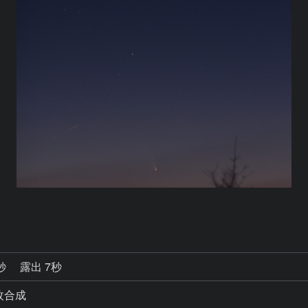
0秒
露出 7秒
7枚合成