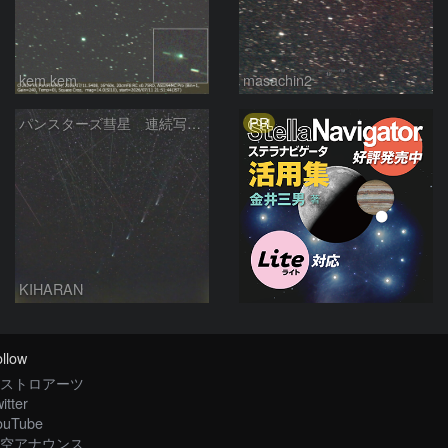
kem.kem
masachin2
PR
パンスターズ彗星 連続写真 再処理
KIHARAN
llow
ストロアーツ
itter
ouTube
空アナウンス