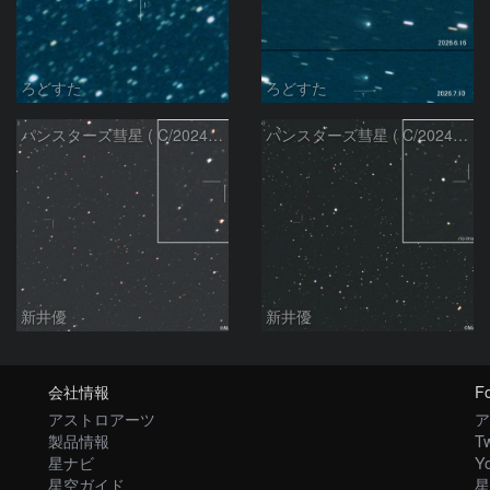
ろどすた
ろどすた
パンスターズ彗星 ( C/2024R4 )：2026/06/28
パンスターズ彗星 ( C/2024G4 )の予報位置：2026/06/23
新井優
新井優
会社情報
Fo
アストロアーツ
ア
製品情報
Tw
星ナビ
Y
星空ガイド
星