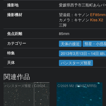
撮影地
愛媛県西予市三瓶町あらパー
撮影機材
望遠鏡：キヤノン
EF85mm 
カメラ：キヤノン
Kiss X2
三脚
焦点距離
85mm
カテゴリー
天体の接近
彗星・小惑
特集
2013年3月13日～14日
天体
パンスターズ彗星
関連作品
パンスターズ彗星 ( C/2024R4 )：2026/07/27
C/2025 M2 (PANSTARRS)