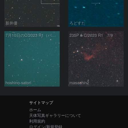
新井優
ろどすた
7月10日のC/2023 R1（パンスターズ彗星）
235P & C/2023 R1 7/9
hoshino-satori
masachin2
サイトマップ
ホーム
天体写真ギャラリーについて
利用規約
ログイン/新規登録