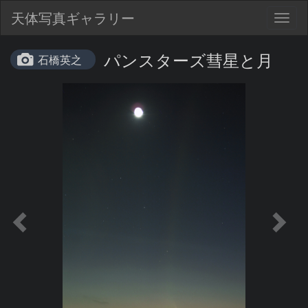
天体写真ギャラリー
Togg
navig
パンスターズ彗星と月
石橋英之