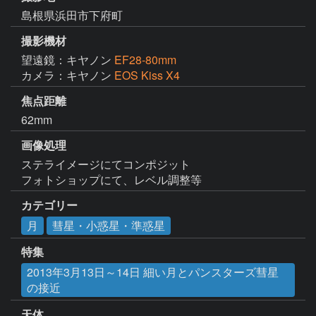
島根県浜田市下府町
撮影機材
望遠鏡：キヤノン
EF28-80mm
カメラ：キヤノン
EOS Kiss X4
焦点距離
62mm
画像処理
ステライメージにてコンポジット

フォトショップにて、レベル調整等
カテゴリー
月
彗星・小惑星・準惑星
特集
2013年3月13日～14日 細い月とパンスターズ彗星
の接近
天体