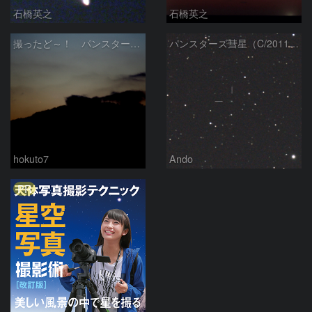
石橋英之
石橋英之
撮ったど～！ パンスターズ彗星
パンスターズ彗星（C/2011 L4）
hokuto7
Ando
PR