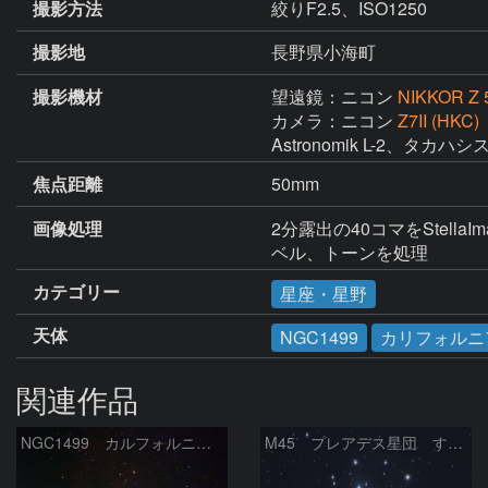
撮影方法
絞りF2.5、ISO1250
撮影地
長野県小海町
撮影機材
望遠鏡：ニコン
NIKKOR Z 5
カメラ：ニコン
Z7II (HKC)
Astronomik L-2、タ
焦点距離
50mm
画像処理
2分露出の40コマをStella
ベル、トーンを処理
カテゴリー
星座・星野
天体
NGC1499
カリフォルニ
関連作品
NGC1499 カルフォルニア星雲
M45 プレアデス星団 すばる