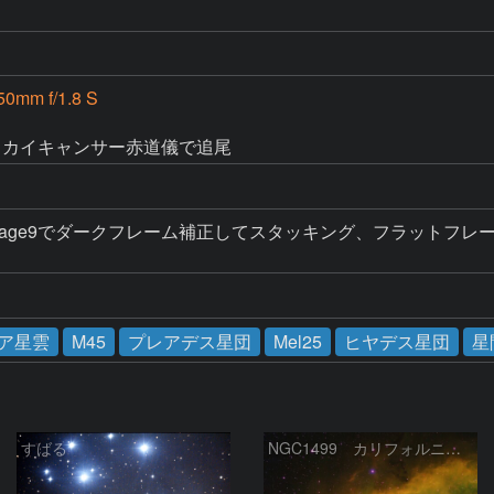
0mm f/1.8 S
カハシスカイキャンサー赤道儀で追尾
Image9でダークフレーム補正してスタッキング、フラットフレーム補正、St
ア星雲
M45
プレアデス星団
Mel25
ヒヤデス星団
星
すばる
NGC1499 カリフォルニア星雲