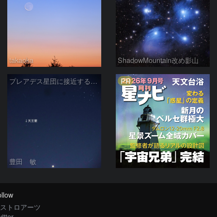
takaoka
ShadowMountain改め影山
PR
プレアデス星団に接近する金星と天王星 2026/4/21
豊田 敏
llow
ストロアーツ
itter