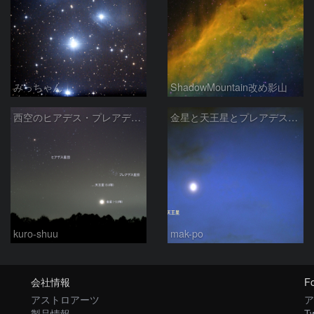
みっちゃん
ShadowMountain改め影山
西空のヒアデス・プレアデス星団と金星(-3.9等)・天王星(5.8等) (2026/04/21)
金星と天王星とプレアデス星団の接近
kuro-shuu
mak-po
会社情報
Fo
アストロアーツ
ア
製品情報
Tw