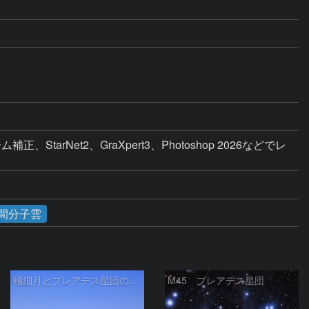
arNet2、GraXpert3、Photoshop 2026などでレ
間分子雲
極細月とプレアデス星団の接近
M45 プレアデス星団