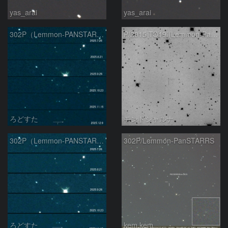
yas_arai
yas_arai
302P（Lemmon-PANSTARRS）の変化
P/2015 TO19 (Lemmon-PanSTARRS)
ろどすた
モンドシャルナ
302P（Lemmon-PANSTARRS) の変化
302P/Lemmon-PanSTARRS
ろどすた
kem.kem