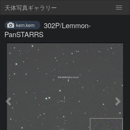
天体写真ギャラリー
Togg
navig
302P/Lemmon-
kem.kem
PanSTARRS