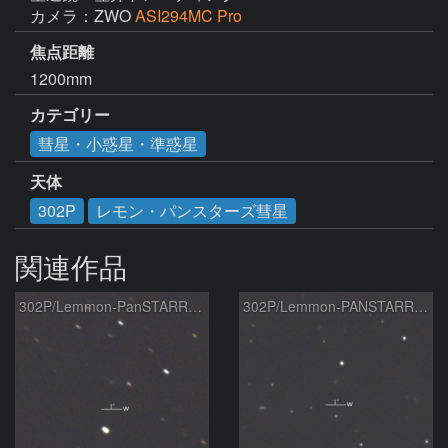
カメラ：ZWO
ASI294MC Pro
焦点距離
1200mm
カテゴリー
彗星・小惑星・準惑星
天体
302P
レモン・パンスターズ彗星
関連作品
302P/Lemmon-PanSTARRS彗星
302P/Lemmon-PANSTARRS彗星