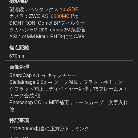
撮影機材
望遠鏡：ペンタックス
105SDP
カメラ：ZWO
ASI 6200MC Pro
SIGHTRON  Comet BPフィルター

タカハシ EM-200Temma2M赤道儀

ASI 174MM Mini＋PHD2にてOAG
焦点距離
670mm
画像処理
SharpCap 4.1 → キャプチャー

StellaImage 9.0p → ダーク減算，フラット補正，ダー
クフラット補正，ディベイヤー処理，75フレームメト
カーフ合成 他

Photoshop CC → MFF補正，トーンカーブ，文字入れ 
他
特記事項
* fl:2500mm相当に正方形トリミング