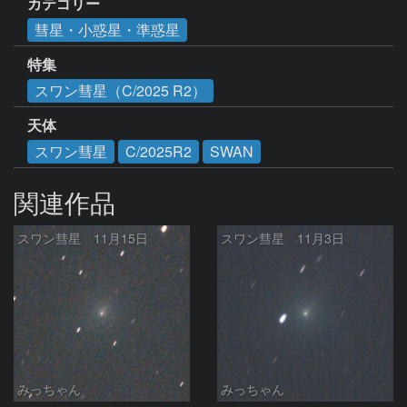
カテゴリー
彗星・小惑星・準惑星
特集
スワン彗星（C/2025 R2）
天体
スワン彗星
C/2025R2
SWAN
関連作品
スワン彗星 11月15日
スワン彗星 11月3日
みっちゃん
みっちゃん