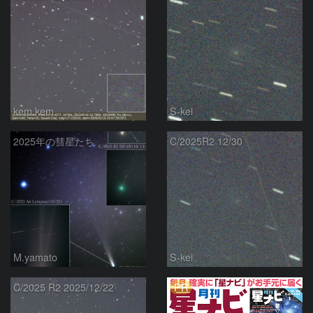
kem.kem
S-kei
2025年の彗星たち
C/2025R2 12/30
M.yamato
S-kei
PR
C/2025 R2 2025/12/22