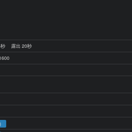
6秒
露出 20秒
600
1）