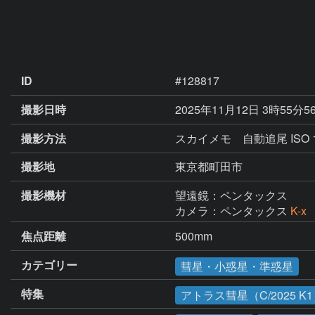
ID
#128817
撮影日時
2025年11月12日 3時55分5
撮影方法
スカイメモ 自動追尾 ISO 1
撮影地
東京都町田市
撮影機材
望遠鏡：ペンタックス
カメラ：ペンタックス
K-x
焦点距離
500mm
カテゴリー
彗星・小惑星・準惑星
特集
アトラス彗星（C/2025 K