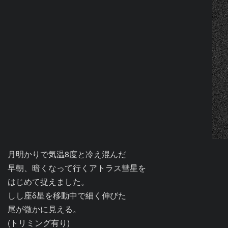
月明かりで気温8度と冷え混んだ

早朝、暗くなって行くアトラス彗星を

はじめて捉えました。

しし座δ星を移動中で細く伸びた

尾が微かに見える。

(トリミング有り)
