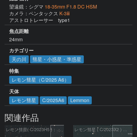
望遠鏡：シグマ
18-35mm F1.8 DC HSM
カメラ：ペンタックス
K-3ⅲ
アストロトレーサー　type1
焦点距離
24mm
カテゴリー
天の川
彗星・小惑星・準惑星
特集
レモン彗星（C/2025 A6）
天体
レモン彗星
C/2025A6
Lemmon
関連作品
レモン彗星( C/2023H5 )：2026/05/20
レモン彗星 ( C/2023X2 ) の予報位置：2026/05/29