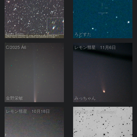
kem.kem
ろどすた
C/2025 A6
レモン彗星 11月6日
金野栄敏
みっちゃん
レモン彗星 10月18日
C/2025 A1 (Lemmon)