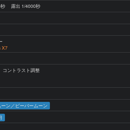
0秒
露出 1/4000秒
ー
s X7
コントラスト調整

パームーン／ビーバームーン
月