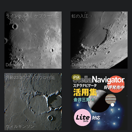
ラインホルト、ケプラー付近
虹の入江
DunkelerMond
DunkelerMond
PR
月齢23.3のフラマウロ付近
ウィルキンソン