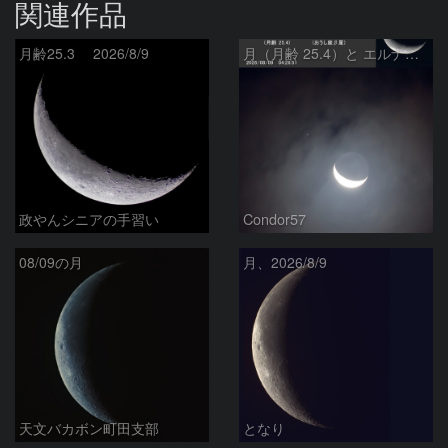
関連作品
月齢25.3 2026/8/9
月（月齢 25.4）と エルナト（おうし座β星）
政やんシニアの手習い
Condor57
08/09の月
月、2026/8/9
天文バカボン町田支部
となり