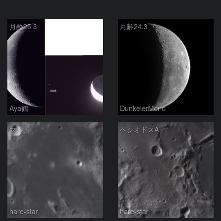
月齢25.3
月齢24.3
Aya鶴
DunkelerMond
マルト
ヘシオドスA
hare-star
hare-star