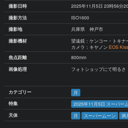
撮影日時
2025年11月5日 23時56分2
撮影方法
ISO1600
撮影地
兵庫県 神戸市
撮影機材
望遠鏡：ケンコー・トキナ
カメラ：キヤノン
EOS Kis
焦点距離
800mm
画像処理
フォトショップにて明るさ　
カテゴリー
月
特集
2025年11月5日 スー
天体
月
スーパームーン
満