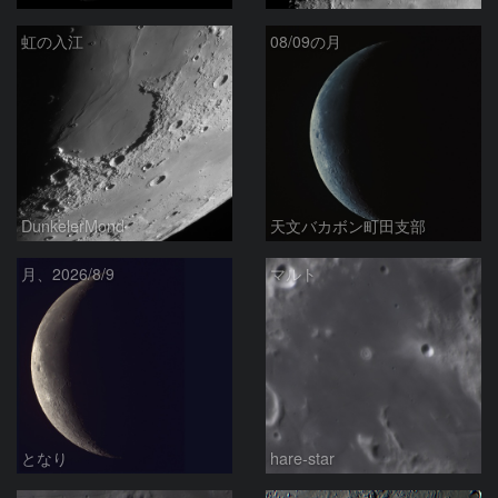
虹の入江
08/09の月
DunkelerMond
天文バカボン町田支部
月、2026/8/9
マルト
となり
hare-star