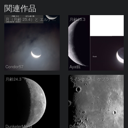
関連作品
月（月齢 25.4）と エルナト（おうし座β星）
月齢25.3
Condor57
Aya鶴
月齢24.3
ラインホルト、ケプラー付近
DunkelerMond
DunkelerMond