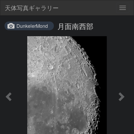
天体写真ギャラリー
Togg
navig
月面南西部
DunkelerMond