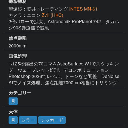
撮影機材
望遠鏡：笠井トレーディング
INTES MN-61
カメラ：ニコン
Z7II (HKC)
2倍バローで拡大、Astronomik ProPlanet 742、タカハ
シ90S赤道儀で追尾
焦点距離
2000mm
画像処理
1/125秒露出の70コマをAstroSurface W1でスタッキン
グ、ウェーブレット処理、デコンボリューション、
Photoshop 2026でレベル、トーンなど調整、DeNoise 
AIでノイズ処理、焦点距離7000mm相当にトリミング
カテゴリー
月
天体
月
シラー
シッカード