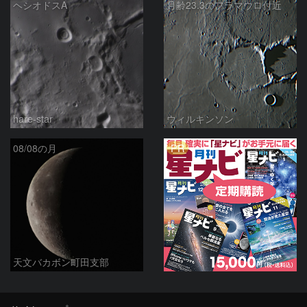
ヘシオドスA
月齢23.3のフラマウロ付近
hare-star
ウィルキンソン
PR
08/08の月
天文バカボン町田支部