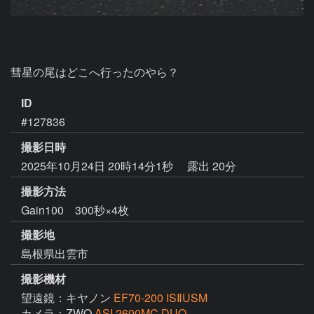
彗星の尾はどこへ行ったのやら？
ID
#127836
撮影日時
2025年10月24日 20時14分1秒
露出 20分
撮影方法
Gain100 300秒×4枚
撮影地
島根県出雲市
撮影機材
望遠鏡：キヤノン
EF70-200 ISⅡUSM
カメラ：ZWO
ASI 2600MC DUO