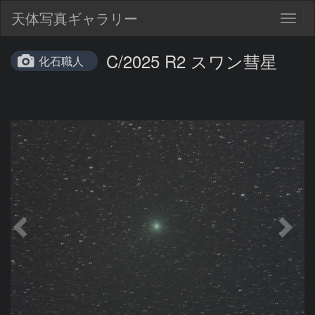
天体写真ギャラリー
Togg
navig
C/2025 R2 スワン彗星
化石職人