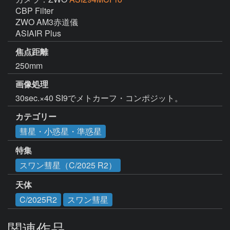
CBP Filter

ZWO AM3赤道儀

ASIAIR Plus
焦点距離
250mm
画像処理
カテゴリー
彗星・小惑星・準惑星
特集
スワン彗星（C/2025 R2）
天体
C/2025R2
スワン彗星
関連作品