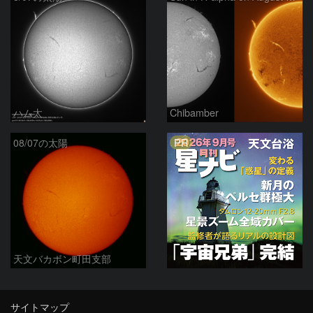
ハム太
Chibamber
PR
08/07の太陽
天文バカボン町田支部
サイトマップ