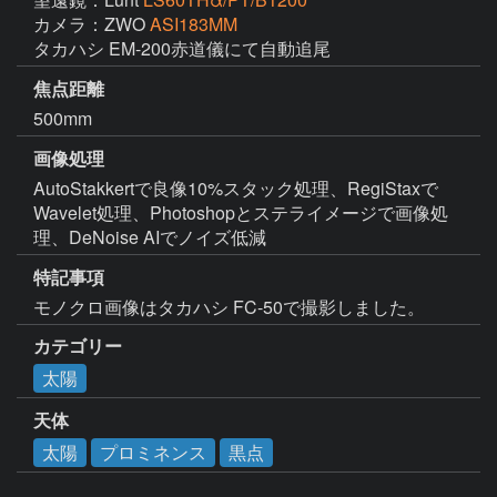
カメラ：ZWO
ASI183MM
タカハシ EM-200赤道儀にて自動追尾
焦点距離
500mm
画像処理
AutoStakkertで良像10%スタック処理、RegiStaxで
Wavelet処理、Photoshopとステライメージで画像処
理、DeNoise AIでノイズ低減
特記事項
モノクロ画像はタカハシ FC-50で撮影しました。
カテゴリー
太陽
天体
太陽
プロミネンス
黒点