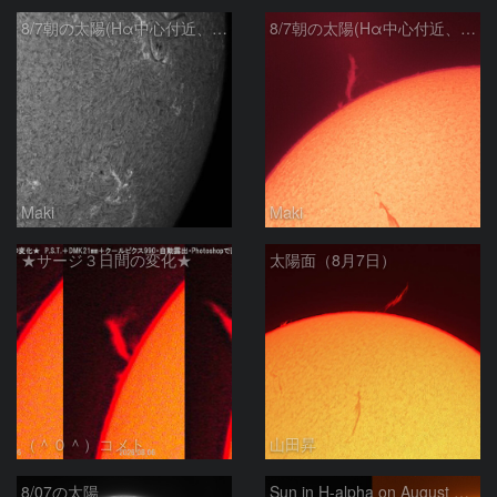
8/7朝の太陽(Hα中心付近、4498、4502付近)
8/7朝の太陽(Hα中心付近、プロミネンス)
Maki
Maki
★サージ３日間の変化★
太陽面（8月7日）
（＾０＾）コメト
山田昇
8/07の太陽
Sun in H-alpha on August 7, 2026