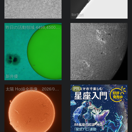
toritori
toritori
昨日の活動領域 4498,4500：2026/08/05
8/6朝の太陽(Hα中心付近、4498、4502付近)
新井優
Maki
PR
太陽 Hα線全面像 2026/08/06