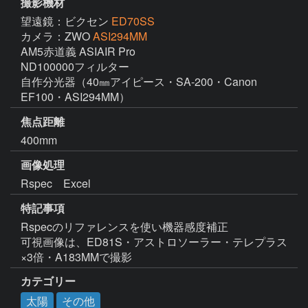
撮影機材
望遠鏡：ビクセン
ED70SS
カメラ：ZWO
ASI294MM
AM5赤道義 ASIAIR Pro

ND100000フィルター

自作分光器（40㎜アイピース・SA-200・Canon 
EF100・ASI294MM）
焦点距離
400mm
画像処理
Rspec　Excel	
特記事項
Rspecのリファレンスを使い機器感度補正

可視画像は、ED81S・アストロソーラー・テレプラス
×3倍・A183MMで撮影
カテゴリー
太陽
その他