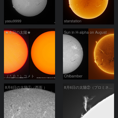
yasu9999
starstation
★本日の太陽★
Sun in H-alpha on August 6, 2026
（＾０＾）コメト
Chibamber
8月6日の太陽①（西面 ）
8月6日の太陽②（プロミネン北東縁 ）