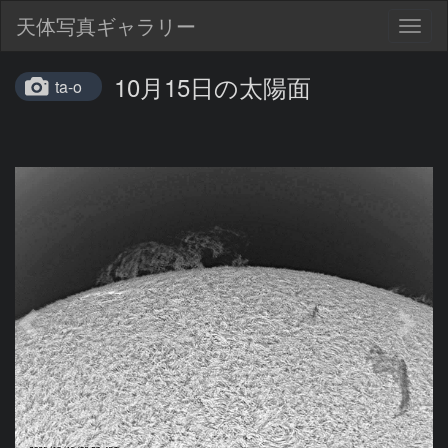
天体写真ギャラリー
Togg
navig
10月15日の太陽面
ta-o