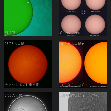
新井優
Sorachu-hai
08/08の太陽
★本日の太陽★
天文バカボン町田支部
（＾０＾）コメト
8/08の太陽
8月8日の太陽面