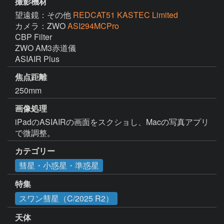
撮影機材
望遠鏡：その他
REDCAT51 KASTEC Limited
カメラ：ZWO
ASI294MCPro
CBP Filter

ZWO AM3赤道儀

ASIAIR Plus
焦点距離
250mm
画像処理
iPadのASIAIRの画面をスクショし、Macの写真アプリ
カテゴリー
彗星・小惑星・準惑星
特集
スワン彗星（C/2025 R2）
天体