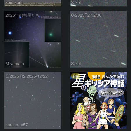
kem.kem
S-kei
2025年の彗星たち
C/2025R2 12/30
M.yamato
S-kei
PR
C/2025 R2 2025/12/22
karako-m57