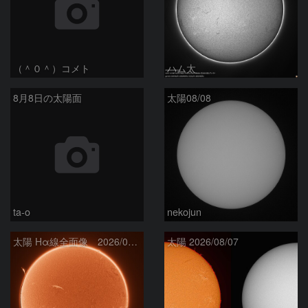
（＾０＾）コメト
ハム太
8月8日の太陽面
太陽08/08
ta-o
nekojun
太陽 Hα線全面像 2026/08/08
太陽 2026/08/07