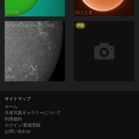
新井優
のくとす
PR
8/7朝の太陽(Hα中心付近、4498、4502付近)
Maki
サイトマップ
ホーム
天体写真ギャラリーについて
利用規約
ログイン/新規登録
お問い合わせ