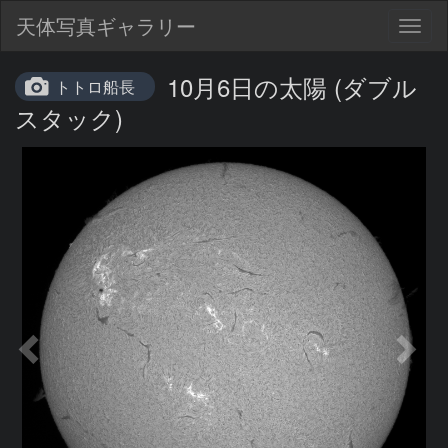
天体写真ギャラリー
Togg
navig
10月6日の太陽 (ダブル
トトロ船長
スタック)