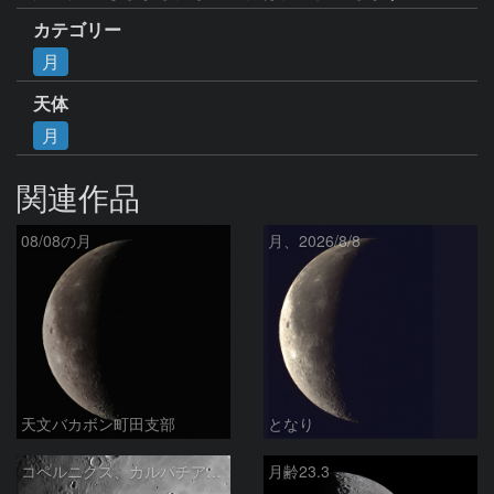
カテゴリー
月
天体
月
関連作品
08/08の月
月、2026/8/8
天文バカボン町田支部
となり
コペルニクス、カルパチア山脈付近
月齢23.3