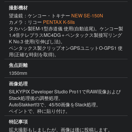
撮影機材
望遠鏡：ケンコー・トキナー
NEW SE-150N
カメラ：リコー
PENTAX K-5IIs
タカハシ製EM-1型赤道儀 使用(自動追尾)。ケンコー製
1.4倍テレプラスMC4DG＋ペンタックス製接写リング
K No.3 使用(引伸ばし法)。

ペンタックス製クリップオンGPSユニットO-GPS1 使
用(正確な時刻を取得)。
焦点距離
1350mm
画像処理
SILKYPIX Developer Studio Pro11でRAW現像および
Stack処理後の調整処理。

AutoStakkert!3で、45/50画像をStack処理。

ペイントで、枠に貼り付け。
特記事項
拡大撮影もしましたが、画像は後に投稿します。