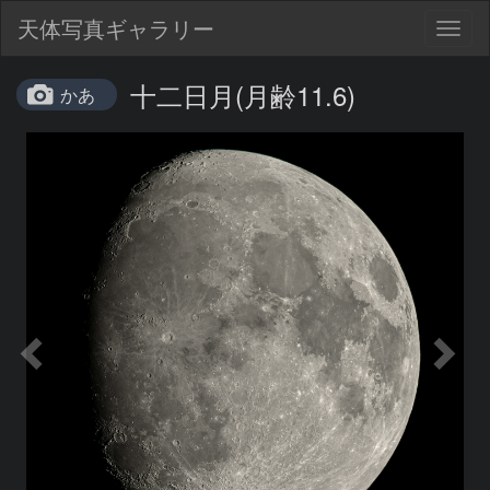
天体写真ギャラリー
Togg
navig
十二日月(月齢11.6)
かあ