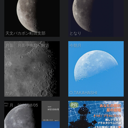
天文バカボン町田支部
となり
月面「月面中央部」附近
今朝月
かあ
O.TAKAHASHI
PR
「月」2026/08/05