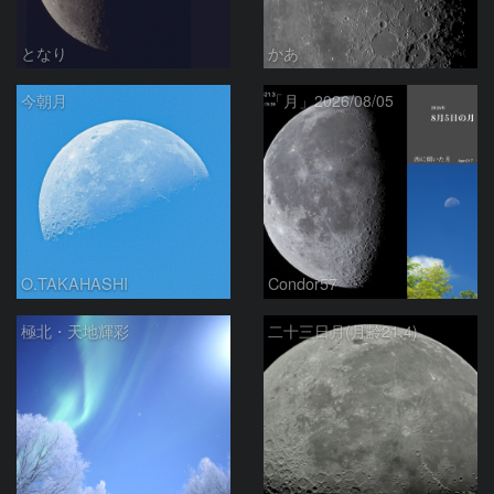
となり
かあ
今朝月
「月」2026/08/05
O.TAKAHASHI
Condor57
極北・天地輝彩
二十三日月(月齢21.4)