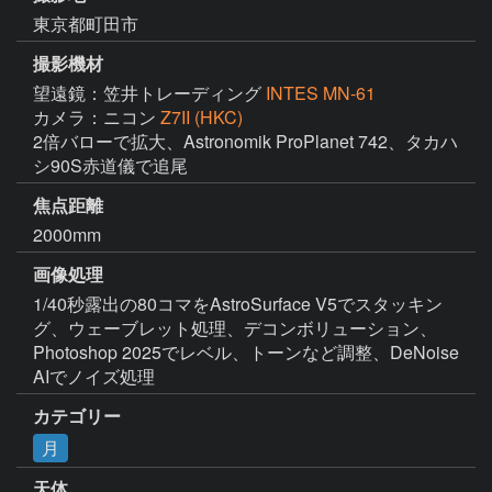
東京都町田市
撮影機材
望遠鏡：笠井トレーディング
INTES MN-61
カメラ：ニコン
Z7II (HKC)
2倍バローで拡大、Astronomik ProPlanet 742、タカハ
シ90S赤道儀で追尾
焦点距離
2000mm
画像処理
1/40秒露出の80コマをAstroSurface V5でスタッキン
グ、ウェーブレット処理、デコンボリューション、
Photoshop 2025でレベル、トーンなど調整、DeNoise 
AIでノイズ処理
カテゴリー
月
天体