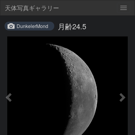
天体写真ギャラリー
Togg
navig
月齢24.5
DunkelerMond