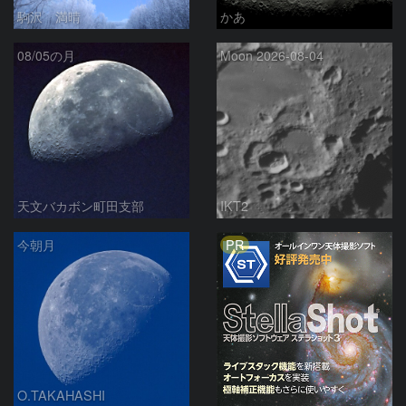
駒沢 満晴
かあ
08/05の月
Moon 2026-08-04
天文バカボン町田支部
IKT2
PR
今朝月
O.TAKAHASHI