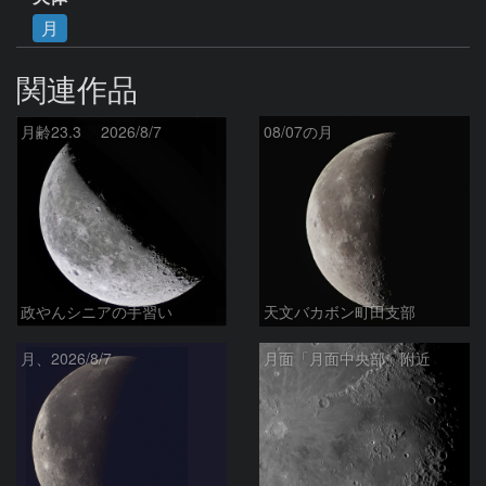
月
関連作品
月齢23.3 2026/8/7
08/07の月
政やんシニアの手習い
天文バカボン町田支部
月、2026/8/7
月面「月面中央部」附近