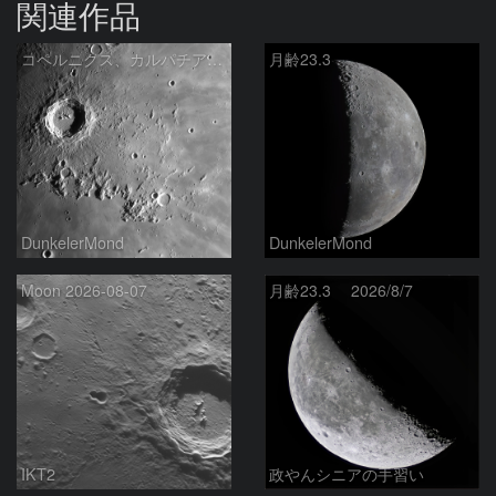
関連作品
コペルニクス、カルパチア山脈付近
月齢23.3
DunkelerMond
DunkelerMond
Moon 2026-08-07
月齢23.3 2026/8/7
IKT2
政やんシニアの手習い