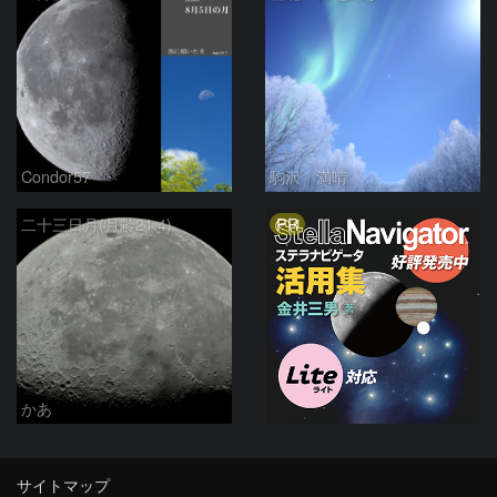
Condor57
駒沢 満晴
PR
二十三日月(月齢21.4)
かあ
サイトマップ