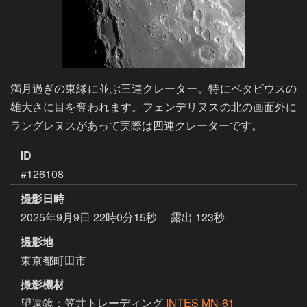
満月過ぎの東縁に並ぶ三連クレーター。特にペタビウスの
雄大さに目を奪われます。フェンデリヌスの北の画面外に
ラングレヌスがあって実際は四連クレーターです。
ID
#126108
撮影日時
2025年9月9日 22時0分15秒
露出 123秒
撮影地
東京都町田市
撮影機材
望遠鏡：笠井トレーディング
INTES MN-61