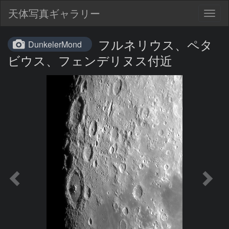
天体写真ギャラリー
Togg
navig
フルネリウス、ペタ
DunkelerMond
ビウス、フェンデリヌス付近