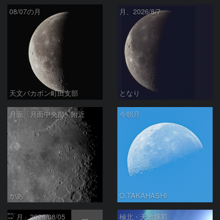
08/07の月
月、2026/8/7
天文バカボン町田支部
となり
月面「月面中央部」附近
今朝月
かあ
O.TAKAHASHI
「月」2026/08/05
極北・天地輝彩