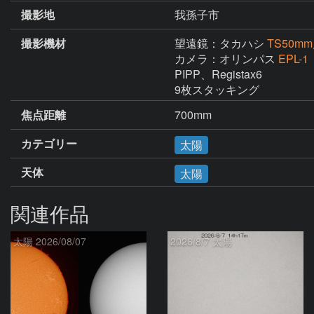
撮影地
我孫子市
撮影機材
望遠鏡：タカハシ
TS50
カメラ：オリンパス
EPL-1
PIPP、Registax6

9枚スタッキング
焦点距離
700mm
カテゴリー
太陽
天体
太陽
関連作品
太陽 2026/08/07
2026/8/7 太陽