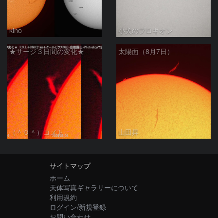
kino
小犬のプロキオン
★サージ３日間の変化★
太陽面（8月7日）
（＾０＾）コメト
山田昇
サイトマップ
ホーム
天体写真ギャラリーについて
利用規約
ログイン/新規登録
お問い合わせ