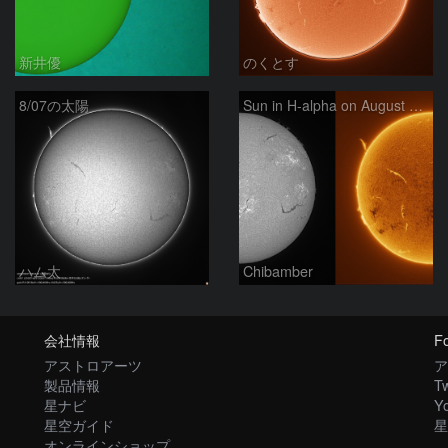
新井優
のくとす
8/07の太陽
Sun in H-alpha on August 7, 2026
ハム太
Chibamber
会社情報
Fo
アストロアーツ
ア
製品情報
Tw
星ナビ
Y
星空ガイド
星
オンラインショップ