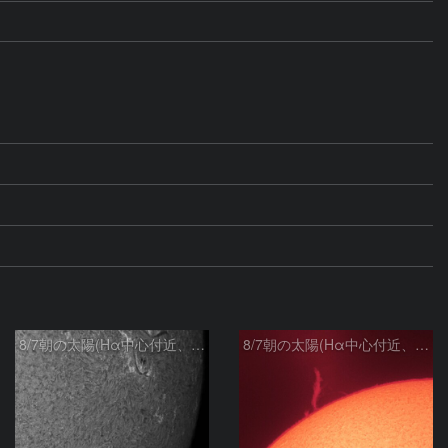
8/7朝の太陽(Hα中心付近、4498、4502付近)
8/7朝の太陽(Hα中心付近、プロミネンス)