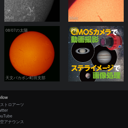
Maki
Maki
PR
08/07の太陽
天文バカボン町田支部
llow
ストロアーツ
itter
ouTube
空アナウンス