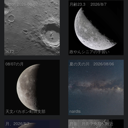
Moon 2026-08-07
月齢23.3 2026/8/7
IKT2
政やんシニアの手習い
08/07の月
夏の天の川 2026/08/06
天文バカボン町田支部
nardis
月、2026/8/7
月面「月面中央部」附近