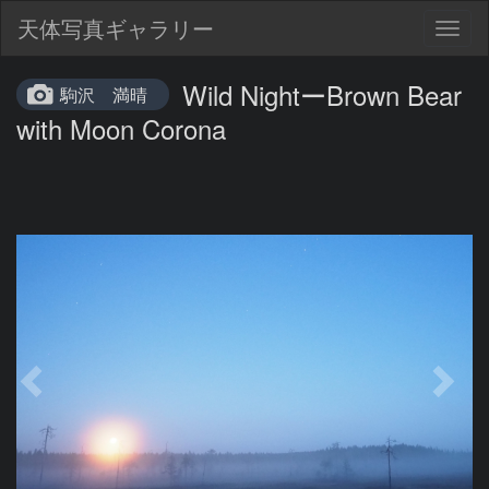
天体写真ギャラリー
Togg
navig
Wild NightーBrown Bear
駒沢 満晴
with Moon Corona