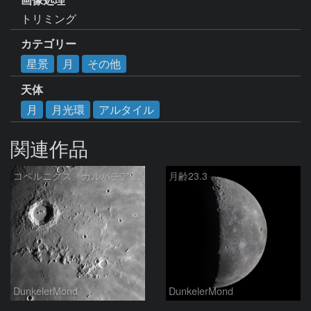
トリミング　
カテゴリー
星景
月
その他
天体
月
月光環
アルタイル
関連作品
コペルニクス、カルパチア山脈付近
月齢23.3
DunkelerMond
DunkelerMond