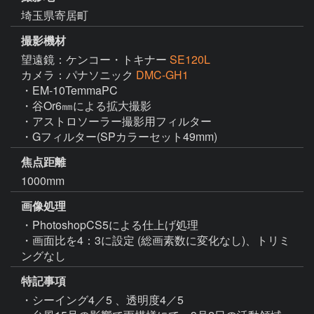
埼玉県寄居町
撮影機材
望遠鏡：ケンコー・トキナー
SE120L
カメラ：パナソニック
DMC-GH1
・EM-10TemmaPC

・谷Or6㎜による拡大撮影

・アストロソーラー撮影用フィルター

・Gフィルター(SPカラーセット49mm)
焦点距離
1000mm
画像処理
・PhotoshopCS5による仕上げ処理

・画面比を4：3に設定 (総画素数に変化なし)、トリミ
ングなし
特記事項
・シーイング4／5 、透明度4／5
