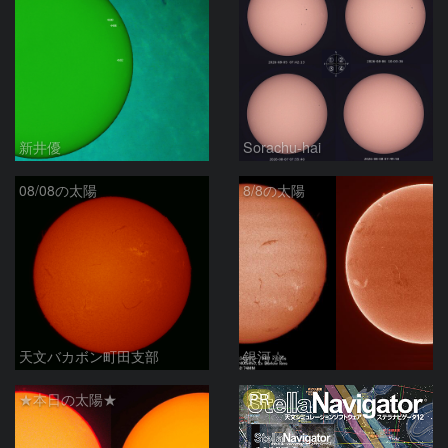
新井優
Sorachu-hai
08/08の太陽
8/8の太陽
天文バカボン町田支部
銀河☆
PR
★本日の太陽★