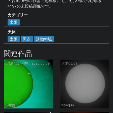
・台風15号の影響で雨模様にて、9月2日の活動領域 
4197の未投稿画像です。
カテゴリー
太陽
天体
太陽
黒点
活動領域
関連作品
活動領域 4498：2026/08/09
太陽08/09
新井優
nekojun